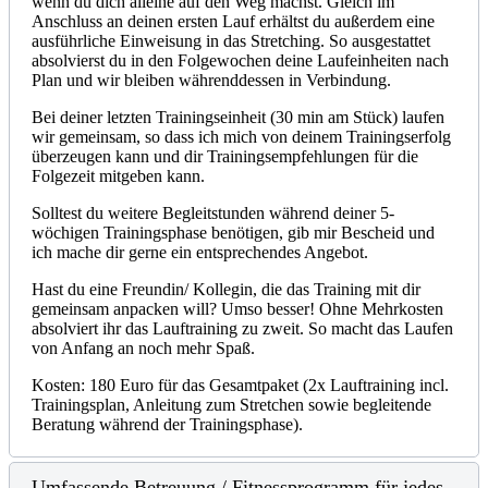
wenn du dich alleine auf den Weg machst. Gleich im
Anschluss an deinen ersten Lauf erhältst du außerdem eine
ausführliche Einweisung in das Stretching. So ausgestattet
absolvierst du in den Folgewochen deine Laufeinheiten nach
Plan und wir bleiben währenddessen in Verbindung.
Bei deiner letzten Trainingseinheit (30 min am Stück) laufen
wir gemeinsam, so dass ich mich von deinem Trainingserfolg
überzeugen kann und dir Trainingsempfehlungen für die
Folgezeit mitgeben kann.
Solltest du weitere Begleitstunden während deiner 5-
wöchigen Trainingsphase benötigen, gib mir Bescheid und
ich mache dir gerne ein entsprechendes Angebot.
Hast du eine Freundin/ Kollegin, die das Training mit dir
gemeinsam anpacken will? Umso besser! Ohne Mehrkosten
absolviert ihr das Lauftraining zu zweit. So macht das Laufen
von Anfang an noch mehr Spaß.
Kosten: 180 Euro für das Gesamtpaket (2x Lauftraining incl.
Trainingsplan, Anleitung zum Stretchen sowie begleitende
Beratung während der Trainingsphase).
Umfassende Betreuung / Fitnessprogramm für jedes